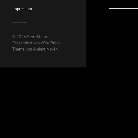
Impressum
© 2026
SternStaub
.
Präsentiert von
WordPress
.
Theme von
Anders Norén
.