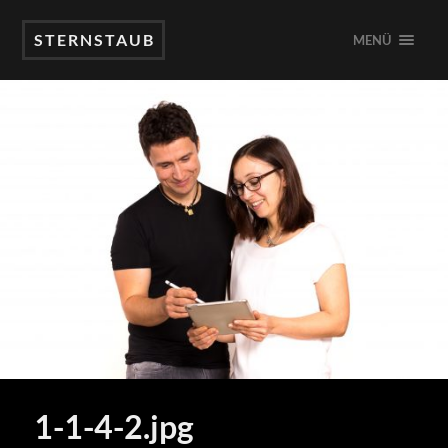
STERNSTAUB
MENÜ
1-1-4-2.jpg